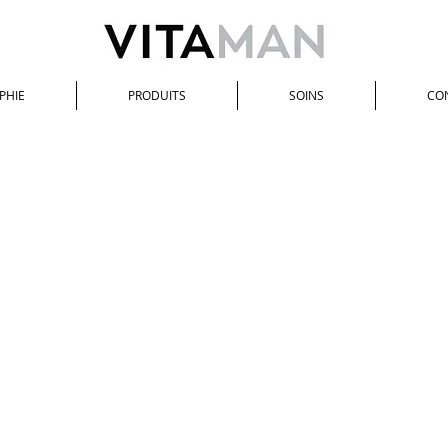
PHIE
PRODUITS
SOINS
CO
Femme
/
SOINS CORPS