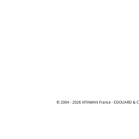
GEL CORPS NEEM & MANUKA
GEL CORPS NEEM & MANUKA
€30.00
© 2004 - 2026 VITAMAN France - EDOUARD &