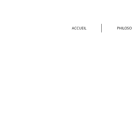
ACCUEIL
PHILOSO
Boutique
/
SUNDARI - Ayurvéda & Aromathérapie pour 