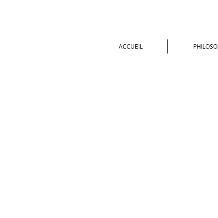
ACCUEIL
PHILOSO
Boutique
/
SUNDARI - Ayurvéda & Aromathérapie pour 