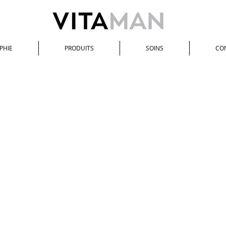
PHIE
PRODUITS
SOINS
CO
Femme
/
SOINS CORPS