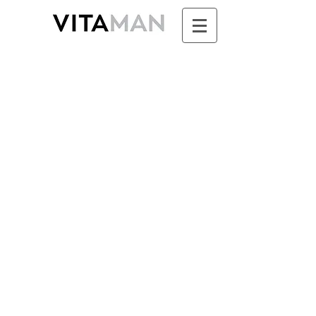
CORPS - SPORTS
Boutique
/
VITAMAN - Soins Naturels Vegan pour Homme
/
CORPS - SPORTS
Pour un corps naturellement sain et tonique !
Trier par
Filtres
Effacer tous
Filtres
Effacer tous
Afficher les articles
Afficher les articles