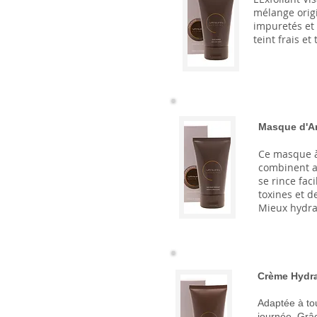
mélange origi
impuretés et 
teint frais e
Masque d'Ar
Ce masque à 
combinent av
se rince fac
toxines et d
Mieux hydrat
Crème Hydra
Adaptée à to
journée. Grâc