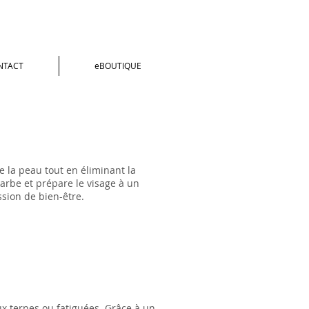
NTACT
eBOUTIQUE
e la peau tout en éliminant la
barbe et prépare le visage à un
ssion de bien-être.
aux ternes ou fatiguées. Grâce à un