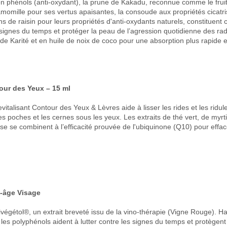
n phénols (anti-oxydant), la prune de Kakadu, reconnue comme le frui
amomille pour ses vertus apaisantes, la consoude aux propriétés cicatri
ns de raisin pour leurs propriétés d'anti-oxydants naturels, constituent 
s signes du temps et protéger la peau de l’agression quotidienne des radic
de Karité et en huile de noix de coco pour une absorption plus rapide e
ur des Yeux – 15 ml
talisant Contour des Yeux & Lèvres aide à lisser les rides et les ridul
es poches et les cernes sous les yeux. Les extraits de thé vert, de myrtil
 se combinent à l’efficacité prouvée de l'ubiquinone (Q10) pour efface
-âge Visage
végétol®, un extrait breveté issu de la vino-thérapie (Vigne Rouge). 
 les polyphénols aident à lutter contre les signes du temps et protègent