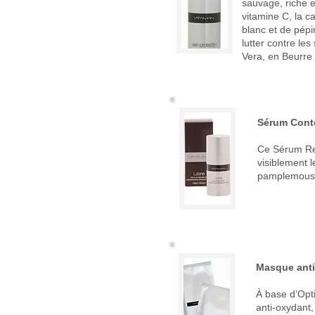
sauvage, riche e
vitamine C, la c
blanc et de pépi
lutter contre le
Vera, en Beurre 
Sérum Conto
Ce Sérum Revi
visiblement l
pamplemousse
Masque anti
À base d’Opti
anti-oxydant,