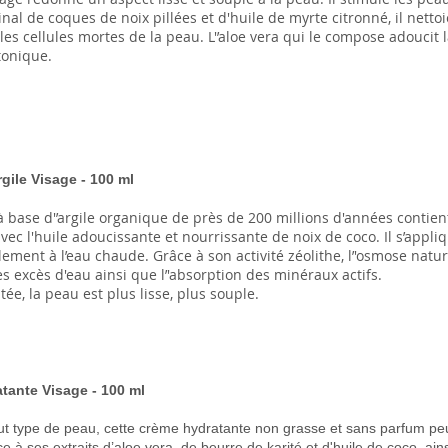
nal de coques de noix pillées et d'huile de myrte citronné, il netto
les cellules mortes de la peau. L'’aloe vera qui le compose adoucit
t tonique.
gile Visage - 100 ml
base d'’argile organique de près de 200 millions d'années contient
ec l'huile adoucissante et nourrissante de noix de coco. Il s’appl
ilement à l’eau chaude. Grâce à son activité zéolithe, l’'osmose natu
es excès d'eau ainsi que l’'absorption des minéraux actifs.
ée, la peau est plus lisse, plus souple.
tante Visage - 100 ml
ut type de peau, cette crème hydratante non grasse et sans parfum peut
e à ses extraits d’aloe vera, de beurre de karité et d'huile de coco, ain