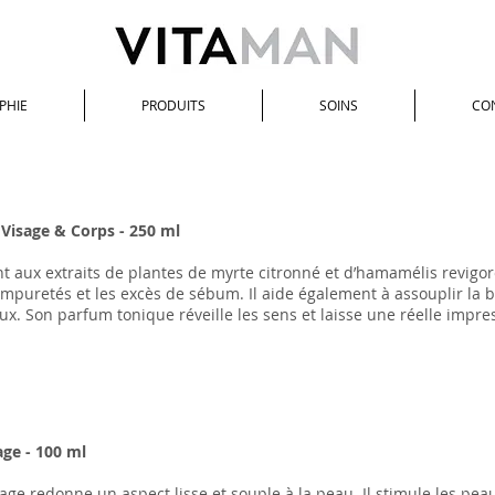
PHIE
PRODUITS
SOINS
CO
Visage & Corps - 250 ml
nt aux extraits de plantes de myrte citronné et d’hamamélis revigor
 impuretés et les excès de sébum. Il aide également à assouplir la 
ux. Son parfum tonique réveille les sens et laisse une réelle impre
age - 100 ml
isage redonne un aspect lisse et souple à la peau. Il stimule les pe