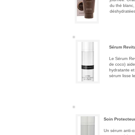
du thé blanc,
déshydratées 
ANTI-ÂGE
Sérum Revita
Le Sérum Revit
de coco) aide
hydratante et
sérum lisse l
Soin Protecteur
Un sérum anti-oxy