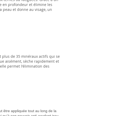
ie en profondeur et élimine les
 la peau et donne au visage, un
 plus de 35 minéraux actifs qui se
ique aisément, sèche rapidement et
relle permet l'élimination des
 être appliquée tout au long de la
si qu’à son pouvoir anti-oxydant issu