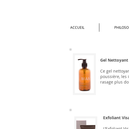
ACCUEIL
PHILOSO
VISAGE
Gel Nettoyant 
Ce gel nettoya
poussière, les
rasage plus do
Exfoliant Vis
L’Exfoliant V