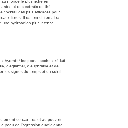
t au monde le plus riche en
santes et des extraits de thé
ce cocktail des plus efficaces pour
aux libres. Il est enrichi en aloe
t une hydratation plus intense.
es, hydrate* les peaux sèches, réduit
le, d’églantier, d’euphraise et de
r les signes du temps et du soleil.
Hautement concentrés et au pouvoir
 la peau de l’agression quotidienne