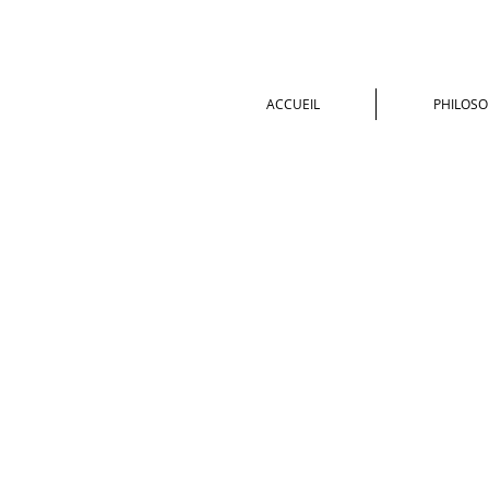
ACCUEIL
PHILOSO
Boutique
/
SUNDARI - Ayurvéda & Aromathérapie pour 