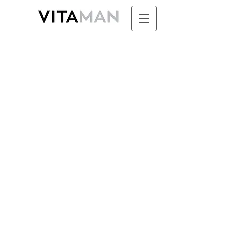
Boutique
/
SUNDARI - Ayurvéda & Aromathérapie pour
Femme
/
TONIQUES