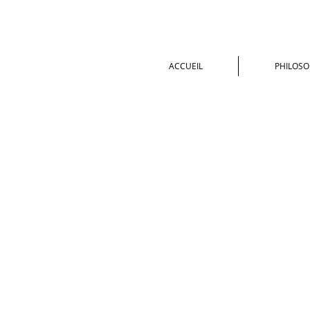
ACCUEIL
PHILOSO
Boutique
/
SUNDARI - Ayurvéda & Aromathérapie pour 