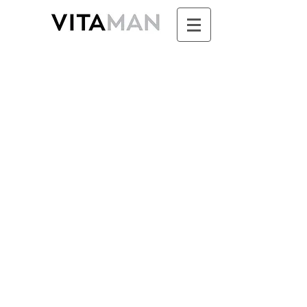
Boutique
/
SUNDARI - Ayurvéda & Aromathérapie pour
Femme