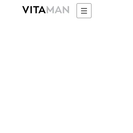
Boutique
/
SUNDARI - Ayurvéda & Aromathérapie pour
Femme
/
SOINS DE JOUR