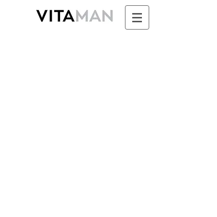
Boutique
/
SUNDARI - Ayurvéda & Aromathérapie pour
Femme