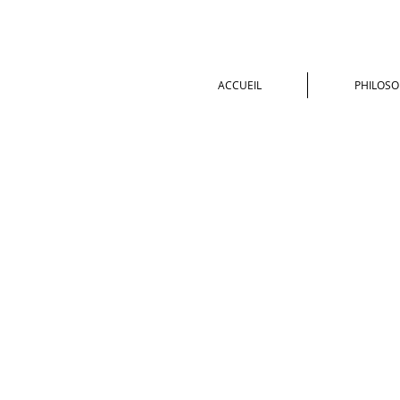
ACCUEIL
PHILOSO
Boutique
/
SUNDARI - Ayurvéda & Aromathérapie pour 