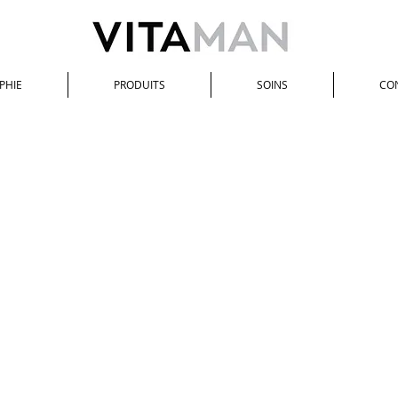
PHIE
PRODUITS
SOINS
CO
Femme
/
SOIN DES YEUX