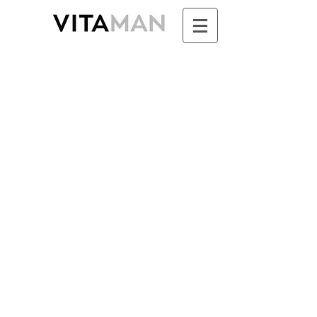
Boutique
/
SUNDARI - Ayurvéda & Aromathérapie pour
Femme
/
SOINS DE JOUR