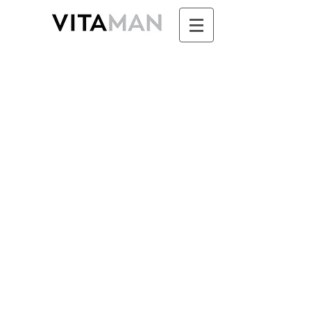
Boutique
/
SUNDARI - Ayurvéda & Aromathérapie pour
Femme
/
SOINS DE NUIT