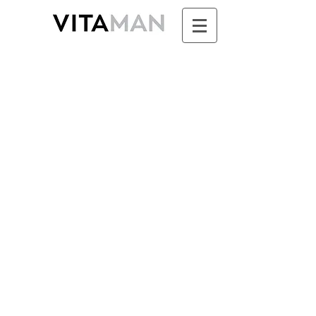
Boutique
/
SUNDARI - Ayurvéda & Aromathérapie pour
Femme