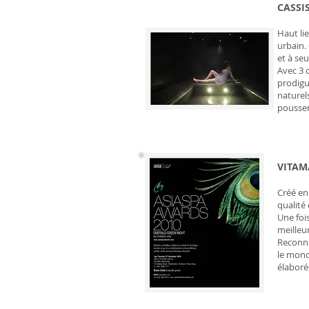
CASSI
Haut li
urbain. 
et à se
Avec 3 
prodigu
naturel
pousser
VITAM
Créé en
qualité 
Une foi
meilleu
Reconnu
le mond
élaboré