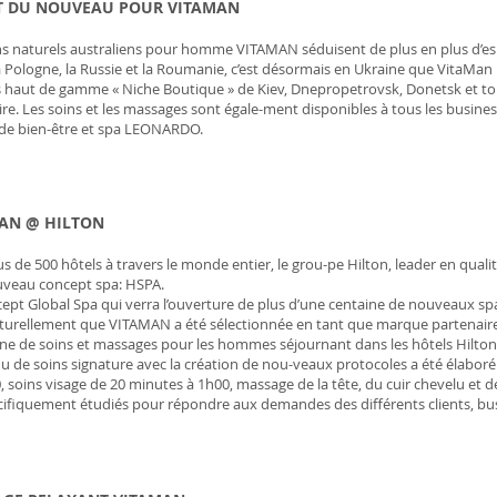
ST DU NOUVEAU POUR VITAMAN
ns naturels australiens pour homme VITAMAN séduisent de plus en plus d’espa
a Pologne, la Russie et la Roumanie, c’est désormais en Ukraine que VitaMan 
 haut de gamme « Niche Boutique » de Kiev, Dnepropetrovsk, Donetsk et t
re. Les soins et les massages sont égale-ment disponibles à tous les busines
de bien-être et spa LEONARDO.
AN @ HILTON
us de 500 hôtels à travers le monde entier, le grou-pe Hilton, leader en qual
veau concept spa: HSPA.
ept Global Spa qui verra l’ouverture de plus d’une centaine de nouveaux spa
aturellement que VITAMAN a été sélectionnée en tant que marque partenai
ne de soins et massages pour les hommes séjournant dans les hôtels Hilton
 de soins signature avec la création de nou-veaux protocoles a été élabor
, soins visage de 20 minutes à 1h00, massage de la tête, du cuir chevelu et 
cifiquement étudiés pour répondre aux demandes des différents clients, busi