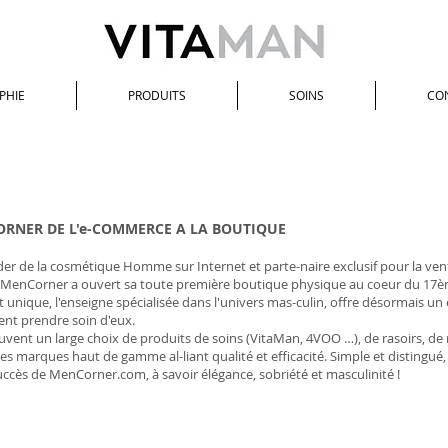
PHIE
PRODUITS
SOINS
CO
2012
RNER DE L'e-COMMERCE A LA BOUTIQUE
ader de la cosmétique Homme sur Internet et parte-naire exclusif pour la ve
 MenCorner a ouvert sa toute première boutique physique au coeur du 17è
 unique, l'enseigne spécialisée dans l'univers mas-culin, offre désormai
ent prendre soin d'eux.
rouvent un large choix de produits de soins (VitaMan, 4VOO …), de rasoirs, d
es marques haut de gamme al-liant qualité et efficacité. Simple et distingué,
 succès de MenCorner.com, à savoir élégance, sobriété et masculinité !