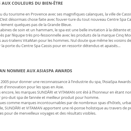
S AUX COULEURS DU BIEN-ÊTRE
eu du tourisme en Provence avec ses magnifiques calanques, la ville de Cassis
C’est désormais chose faite avec l’ouver-ture du tout nouveau Centre Spa Cassi
u-lement quelques pas de la Grande Bleue.
cabines de soin et un hammam, le spa est une belle invitation à la détente e
és par l’équipe très pro-fessionnelle avec les produits de la marque Cinq M
s aus-traliens VitaMan pour les hommes. Nul doute que même les voisins de
 la porte du Centre Spa Cassis pour en ressortir détendus et apaisés…
AN NOMMEE AUX ASIASPA AWARDS
 2005 pour donner une reconnaissance à l’industrie du spa, l’AsiaSpa Award
et d'innovation pour les spas en Asie.
s encore, les marques SUNDÃRI et VITAMAN ont été à l’honneur en étant no
r pro-duit spa de l’année et meilleur produit pour homme.
es comme marques incontournables par de nombreux spas d’hôtels, urbains
e, SUNDÃRI et VITAMAN apportent une ré-ponse holistique au travers de pro
es pour de merveilleux voyages et des résultats visibles.