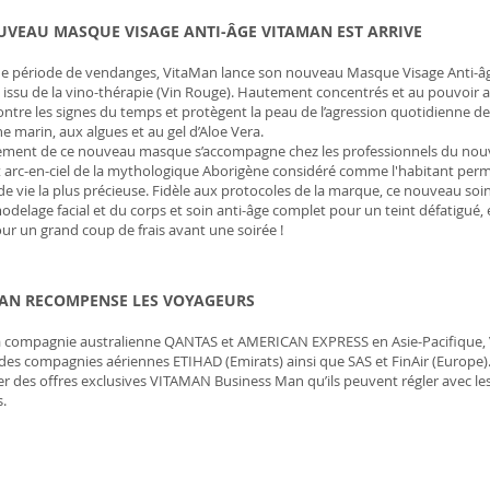
UVEAU MASQUE VISAGE ANTI-ÂGE VITAMAN EST ARRIVE
ne période de vendanges, VitaMan lance son nouveau Masque Visage Anti-âge
 issu de la vino-thérapie (Vin Rouge). Hautement concentrés et au pouvoir a
contre les signes du temps et protègent la peau de l’agression quotidienne de
e marin, aux algues et au gel d’Aloe Vera.
ement de ce nouveau masque s’accompagne chez les professionnels du nouv
 arc-en-ciel de la mythologique Aborigène considéré comme l'habitant perman
de vie la plus précieuse. Fidèle aux protocoles de la marque, ce nouveau soi
odelage facial et du corps et soin anti-âge complet pour un teint défatigué, é
our un grand coup de frais avant une soirée !
AN RECOMPENSE LES VOYAGEURS
a compagnie australienne QANTAS et AMERICAN EXPRESS en Asie-Pacifique,
é des compagnies aériennes ETIHAD (Emirats) ainsi que SAS et FinAir (Europe).
r des offres exclusives VITAMAN Business Man qu’ils peuvent régler avec les 
.