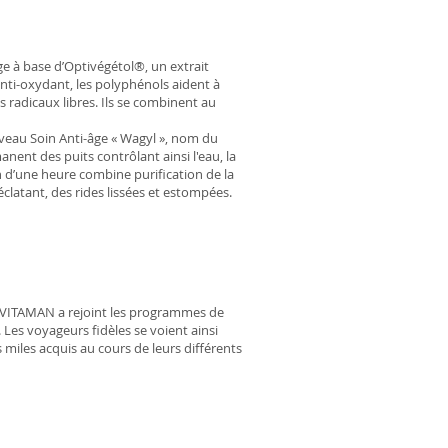
 à base d’Optivégétol®, un extrait
nti-oxydant, les polyphénols aident à
s radicaux libres. Ils se combinent au
eau Soin Anti-âge « Wagyl », nom du
ent des puits contrôlant ainsi l'eau, la
n d’une heure combine purification de la
clatant, des rides lissées et estompées.
 VITAMAN a rejoint les programmes de
 Les voyageurs fidèles se voient ainsi
miles acquis au cours de leurs différents