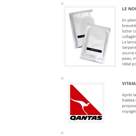
LE NO
En plei
breveté
lutter 
collagèn
Le lanc
Serpent
source 
peau, m
Idéal p
VITAM
Après l
fidélit
propose
voyages