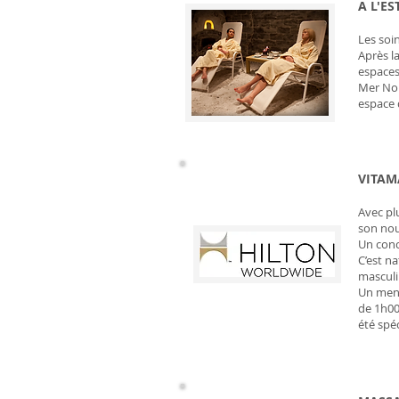
A L'E
Les soi
Après l
espaces
Mer Noi
espace 
VITAM
Avec pl
son nou
Un conc
C’est n
masculi
Un menu
de 1h00
été spé