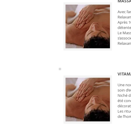
MASSA
Avec l’
Relaxan
Après 1
détente
Le Mass
s’assoc
Relaxan
VITAM
Une nou
soin d’e
Niché d
été con
décorat
Les rit
de l’ho