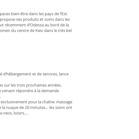
ces bien-être dans les pays de l’Est.
propose ses produits et soins dans les
out récemment d’Odessa au bord de la
smen du centre de Kiev dans le très bel
ité d’hébergement et de services, lance
s sur les trois prochaines années.
re venant répondre à la demande
.
é exclusivement pour la chaîne: massage
de la nuque de 20 minutes… les soins ont
-ness, loisirs….