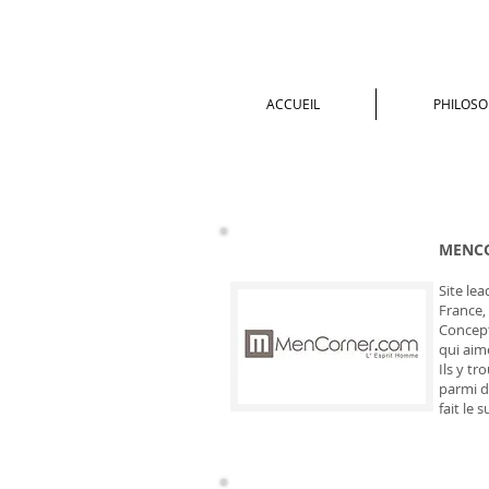
ACCUEIL
PHILOSO
MENCO
Site le
France,
Concept
qui aim
Ils y t
parmi d
fait le