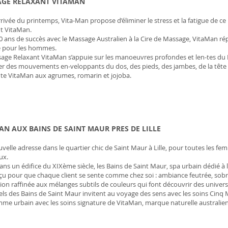
GE RELAXANT VITAMAN
arrivée du printemps, Vita-Man propose d’éliminer le stress et la fatigue de 
t VitaMan.
0 ans de succès avec le Massage Australien à la Cire de Massage, VitaMan r
 pour les hommes.
age Relaxant VitaMan s’appuie sur les manoeuvres profondes et len-tes du
ier des mouvements en-veloppants du dos, des pieds, des jambes, de la tête e
te VitaMan aux agrumes, romarin et jojoba.
AN AUX BAINS DE SAINT MAUR PRES DE LILLE
velle adresse dans le quartier chic de Saint Maur à Lille, pour toutes les 
ux.
ans un édifice du XIXème siècle, les Bains de Saint Maur, spa urbain dédié à l
çu pour que chaque client se sente comme chez soi : ambiance feutrée, sobre 
ion raffinée aux mélanges subtils de couleurs qui font découvrir des univers 
uels des Bains de Saint Maur invitent au voyage des sens avec les soins Cinq
mme urbain avec les soins signature de VitaMan, marque naturelle austral