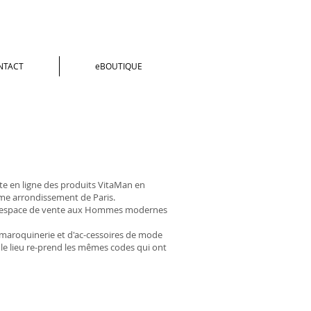
NTACT
eBOUTIQUE
nte en ligne des produits VitaMan en
me arrondissement de Paris.
s un espace de vente aux Hommes modernes
e maroquinerie et d'ac-cessoires de mode
 le lieu re-prend les mêmes codes qui ont