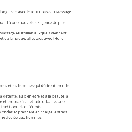
ce long hiver avec le tout nouveau Massage
épond à une nouvelle exi-gence de pure
 Massage Australien auxquels viennent
t de la nuque, effectués avec l’Huile
femmes et les hommes qui désirent prendre
a détente, au bien-être et à la beauté, a
et propice à la retraite urbaine. Une
traditionnels différents.
 Mondes et prennent en charge le stress
ienne dédiée aux hommes.